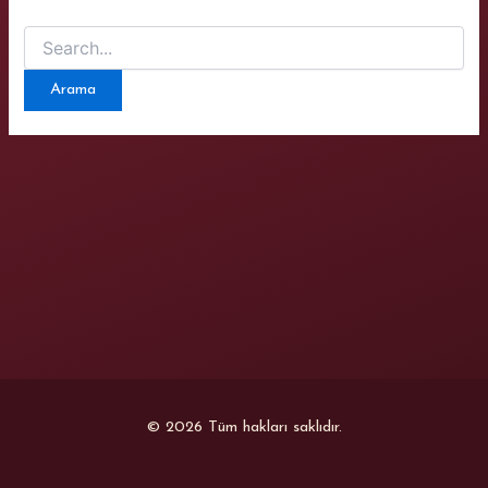
Search
for:
© 2026 Tüm hakları saklıdır.