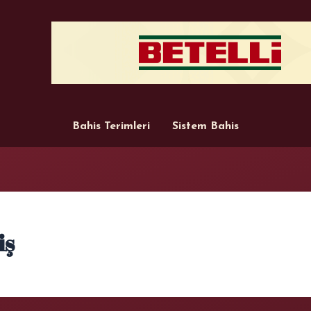
Bahis Terimleri
Sistem Bahis
iş