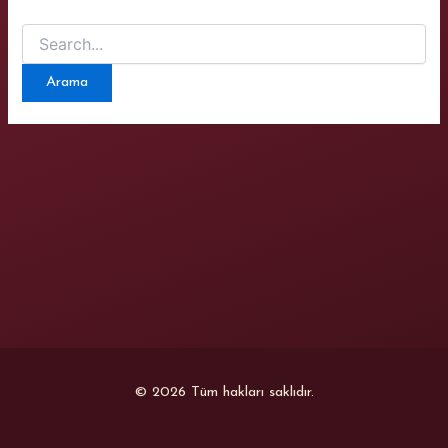
Search
for:
© 2026 Tüm hakları saklıdır.